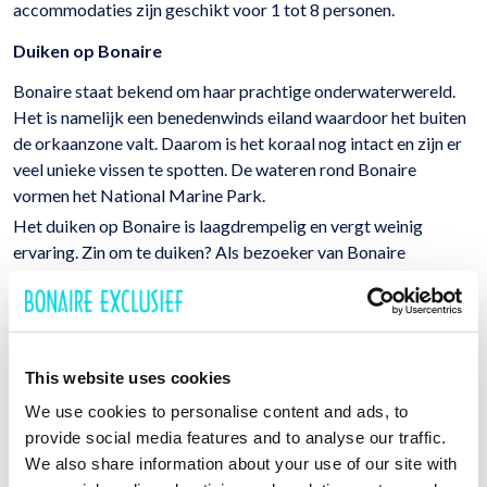
accommodaties zijn geschikt voor 1 tot 8 personen.
Duiken op Bonaire
Bonaire staat bekend om haar prachtige onderwaterwereld.
Het is namelijk een benedenwinds eiland waardoor het buiten
de orkaanzone valt. Daarom is het koraal nog intact en zijn er
veel unieke vissen te spotten. De wateren rond Bonaire
vormen het National Marine Park.
Het duiken op Bonaire is laagdrempelig en vergt weinig
ervaring. Zin om te duiken? Als bezoeker van Bonaire
Exclusief ontvangt u 20% korting bij DiveFactory.
Wij zijn 7 dagen per week van 10:00 tot 22:00 uur (CET)
bereikbaar op +31 (0) 50 8200955, via de chat of per e-mail
op info@bonaireparadise.nl.
This website uses cookies
We use cookies to personalise content and ads, to
provide social media features and to analyse our traffic.
We also share information about your use of our site with