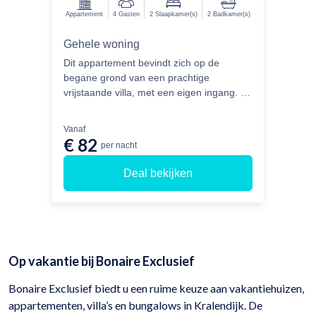
Appartement
4
Gasten
2
Slaapkamer(s)
2
Badkamer(s)
Gehele woning
Dit appartement bevindt zich op de
begane grond van een prachtige
vrijstaande villa, met een eigen ingang. Je
kunt hier verblijven met 4 personen in de
2 slaapkamers, elk uitgerust met een
Vanaf
boxspring van 180 x 200 cm, ook wel
€ 82
per nacht
bekend als tweepersoonsbedden. Beide
slaapkamers hebben een eigen ensuite
Deal bekijken
badkamer.
Op vakantie bij Bonaire Exclusief
Bonaire Exclusief biedt u een ruime keuze aan vakantiehuizen,
appartementen, villa’s en bungalows in Kralendijk. De