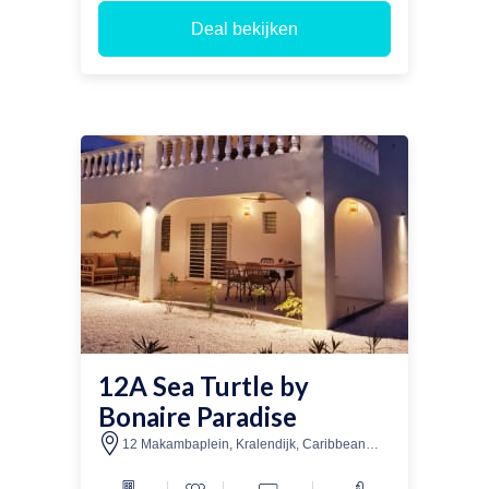
overdekt terras met buitenmeubilair.
Deal bekijken
Parkeren is mogelijk op het terrein.
12A Sea Turtle by
Bonaire Paradise
12 Makambaplein, Kralendijk, Caribbean
Netherlands