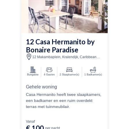
12 Casa Hermanito by
Bonaire Paradise
12 Makambaplein, Kralendijk, Caribbean
Netherlands
Bungalow
4
Gasten
2
Slaapkamer(s)
1
Badkamer(s)
Gehele woning
Casa Hermanito heeft twee slaapkamers,
een badkamer en een ruim overdekt
terras met tuinmeubilair.
Vanaf
€ 100
per nacht