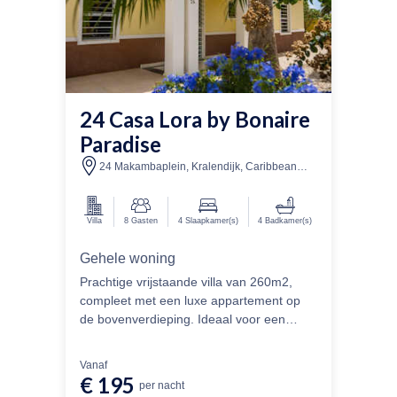
24 Casa Lora by Bonaire
Paradise
24 Makambaplein, Kralendijk, Caribbean
Netherlands
Villa
8
Gasten
4
Slaapkamer(s)
4
Badkamer(s)
Gehele woning
Prachtige vrijstaande villa van 260m2,
compleet met een luxe appartement op
de bovenverdieping. Ideaal voor een
groep van 8 personen, deze villa is
gelegen op een weelderige 580m2
Vanaf
tropische tuin en beschikt over meerdere
€ 195
per nacht
220V stopcontacten, evenals een ruim