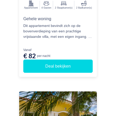
Appartement
4
Gasten
2
Slaapkamer(s)
2
Badkamer(s)
Gehele woning
Dit appartement bevindt zich op de
bovenverdieping van een prachtige
vrijstaande villa, met een eigen ingang. Je
kunt hier verblijven met 4 personen in de
2 slaapkamers, elk uitgerust met een
Vanaf
boxspring van 180 x 200 cm, ook wel
€ 82
per nacht
bekend als tweepersoonsbedden. Beide
slaapkamers hebben een eigen ensuite
Deal bekijken
badkamer.