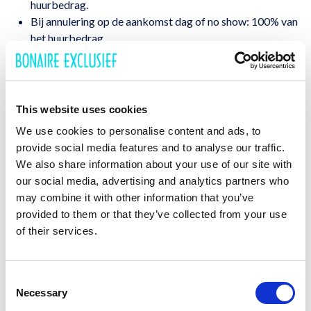
huurbedrag.
Bij annulering op de aankomst dag of no show: 100% van
het huurbedrag.
6. Annulering door verhuurder
In geval van overmacht of onvoorziene omstandigheden, kan
verhuurder de reservering opzeggen. Onder onvoorziene
This website uses cookies
omstandigheden en overmacht wordt onder meer, doch niet
We use cookies to personalise content and ads, to
uitsluitend, verstaan: – dat het huis niet meer geschikt is voor
provide social media features and to analyse our traffic.
verhuur (bijvoorbeeld: door (natuur)rampen) – dat het huis niet
We also share information about your use of our site with
meer beschikbaar is (bijvoorbeeld door plotselinge verkoop
our social media, advertising and analytics partners who
van het huis door de verhuurder) of een dubbel geplaatste
may combine it with other information that you’ve
reservering. In dit geval gaat verhuurder over tot
provided to them or that they’ve collected from your use
terugbetaling van de reeds geheel of gedeeltelijk betaalde
of their services.
huurkosten zonder enige schadevergoeding verschuldigd te
zijn.
Verhuurder is nimmer aansprakelijk voor de kosten van
Consent
eventuele diensten door de (mede)huurder zelf gereserveerd
Necessary
Selection
(bijvoorbeeld: vliegtickets, autohuur, bootovertocht,